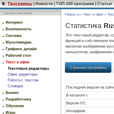
Программы
|
Новости
|
ТОП-100 программ
|
Статьи
КАТАЛОГ ПРОГРАММ:
Filebox.ru
»
Текст и офис
»
Тек
Интернет
Статистика
Ru
Безопасность
Это текстовый редактор, 
Система
функций и собственную по
Мультимедиа
(включая изображение русс
Графика, дизайн
калькулятор, шифрование ф
Рабочий стол
Текст и офис
Страница программы
Текстовые редакторы
Офис редакторы
Работа с текстом
Словари
Последняя версия на сайт
Бизнес
В каталоге с
Разработчику
Версии ОС
Обучение
Интерфейс
Игры