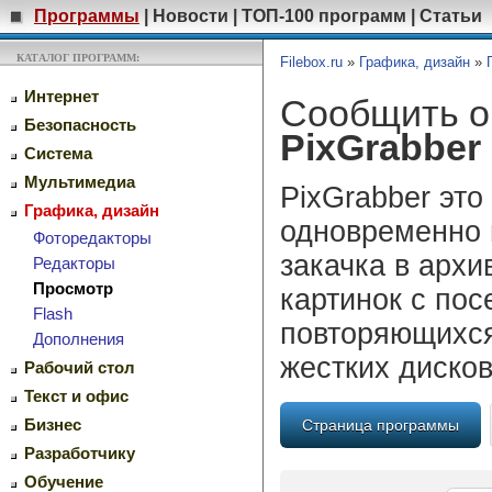
Программы
|
Новости
|
ТОП-100 программ
|
Статьи
КАТАЛОГ ПРОГРАММ:
Filebox.ru
»
Графика, дизайн
»
Интернет
Сообщить о
Безопасность
PixGrabber
Система
Мультимедиа
PixGrabber это
Графика, дизайн
одновременно 
Фоторедакторы
закачка в архи
Редакторы
Просмотр
картинок с по
Flash
повторяющихся
Дополнения
жестких дисков
Рабочий стол
Текст и офис
Бизнес
Страница программы
Разработчику
Обучение