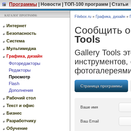
Программы
|
Новости
|
ТОП-100 программ
|
Статьи
КАТАЛОГ ПРОГРАММ:
Filebox.ru
»
Графика, дизайн
»
Интернет
Сообщить о
Безопасность
Tools
Система
Мультимедиа
Gallery Tools 
Графика, дизайн
инструментов,
Фоторедакторы
фотогалереям
Редакторы
Просмотр
Flash
Страница программы
Дополнения
Рабочий стол
Текст и офис
Ваше имя
Бизнес
Разработчику
Ваш Email
Обучение