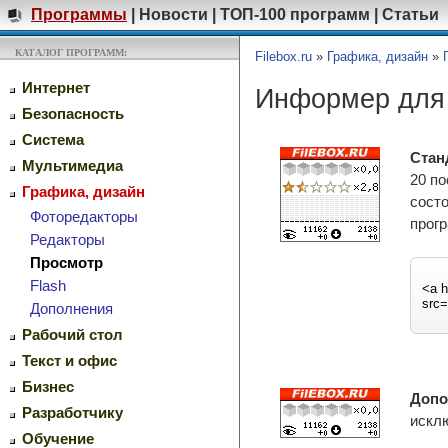
Программы
|
Новости
|
ТОП-100 программ
|
Статьи
КАТАЛОГ ПРОГРАММ:
Filebox.ru
»
Графика, дизайн
»
Интернет
Информер для G
Безопасность
Система
Стан
Мультимедиа
20 по
Графика, дизайн
состо
Фоторедакторы
прог
Редакторы
Просмотр
Flash
Дополнения
Рабочий стол
Текст и офис
Бизнес
Допо
Разработчику
искл
Обучение