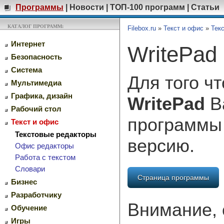
Программы
|
Новости
|
ТОП-100 программ
|
Статьи
КАТАЛОГ ПРОГРАММ:
Filebox.ru
»
Текст и офис
»
Тек
Интернет
WritePad 
Безопасность
Система
Для того ч
Мультимедиа
Графика, дизайн
WritePad
Ва
Рабочий стол
программы
Текст и офис
Текстовые редакторы
версию.
Офис редакторы
Работа с текстом
Словари
Страница программы
Бизнес
Разработчику
Внимание, 
Обучение
Игры