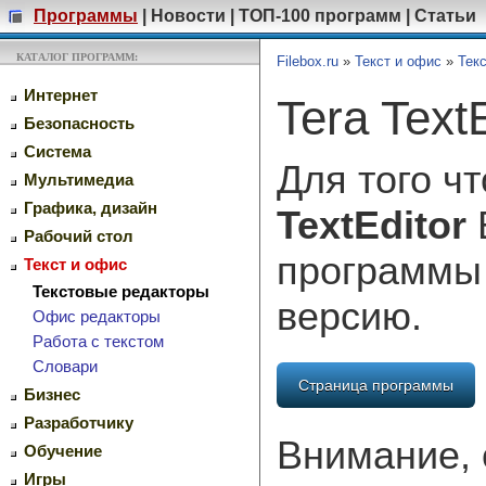
Программы
|
Новости
|
ТОП-100 программ
|
Статьи
КАТАЛОГ ПРОГРАММ:
Filebox.ru
»
Текст и офис
»
Тек
Интернет
Tera TextE
Безопасность
Система
Для того ч
Мультимедиа
Графика, дизайн
TextEditor
Рабочий стол
программы
Текст и офис
Текстовые редакторы
версию.
Офис редакторы
Работа с текстом
Словари
Страница программы
Бизнес
Разработчику
Внимание, 
Обучение
Игры