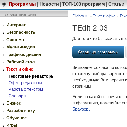
Программы
|
Новости
|
ТОП-100 программ
|
Статьи
КАТАЛОГ ПРОГРАММ:
Filebox.ru
»
Текст и офис
»
Тек
Интернет
TEdit 2.03
Безопасность
Для того что бы скачать п
Система
Мультимедиа
Страница программы
Графика, дизайн
Рабочий стол
Внимание, ссылка по котор
Текст и офис
страницу выбора вариантов
Текстовые редакторы
необходимую Вам версию и 
Офис редакторы
страницы.
Работа с текстом
Словари
Если по какой то причине 
информацию, поменяйте его
Бизнес
Браузеры
.
Разработчику
Обучение
Игры