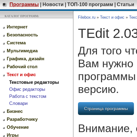
Программы
|
Новости
|
ТОП-100 программ
|
Статьи
КАТАЛОГ ПРОГРАММ:
Filebox.ru
»
Текст и офис
»
Тек
Интернет
TEdit 2.0
Безопасность
Система
Для того ч
Мультимедиа
Графика, дизайн
Вам нужно 
Рабочий стол
программы
Текст и офис
Текстовые редакторы
версию.
Офис редакторы
Работа с текстом
Словари
Страница программы
Бизнес
Разработчику
Внимание, 
Обучение
Игры