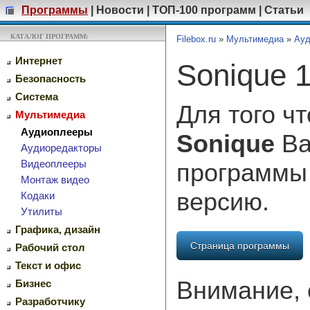
Программы
|
Новости
|
ТОП-100 программ
|
Статьи
КАТАЛОГ ПРОГРАММ:
Filebox.ru
»
Мультимедиа
»
Ауд
Интернет
Sonique 1
Безопасность
Система
Для того ч
Мультимедиа
Аудиоплееры
Sonique
Ва
Аудиоредакторы
Видеоплееры
программы
Монтаж видео
версию.
Кодаки
Утилиты
Графика, дизайн
Страница программы
Рабочий стол
Текст и офис
Внимание, 
Бизнес
Разработчику