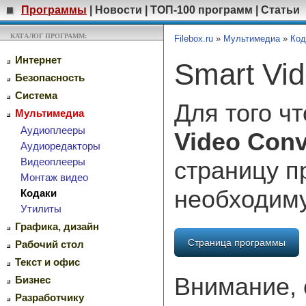
Программы
|
Новости
|
ТОП-100 программ
|
Статьи
КАТАЛОГ ПРОГРАММ:
Filebox.ru
»
Мультимедиа
»
Код
Интернет
Smart Vid
Безопасность
Система
Для того ч
Мультимедиа
Аудиоплееры
Video Conv
Аудиоредакторы
Видеоплееры
страницу п
Монтаж видео
необходим
Кодаки
Утилиты
Графика, дизайн
Страница программы
Рабочий стол
Текст и офис
Внимание, 
Бизнес
Разработчику