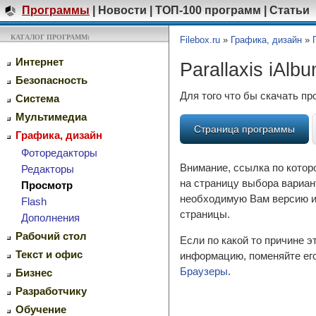
Программы
|
Новости
|
ТОП-100 программ
|
Статьи
КАТАЛОГ ПРОГРАММ:
Filebox.ru
»
Графика, дизайн
»
Интернет
Parallaxis iAlb
Безопасность
Для того что бы скачать п
Система
Мультимедиа
Страница программы
Графика, дизайн
Фоторедакторы
Внимание, ссылка по котор
Редакторы
на страницу выбора вариан
Просмотр
необходимую Вам версию и 
Flash
страницы.
Дополнения
Рабочий стол
Если по какой то причине 
Текст и офис
информацию, поменяйте его
Браузеры
.
Бизнес
Разработчику
Обучение