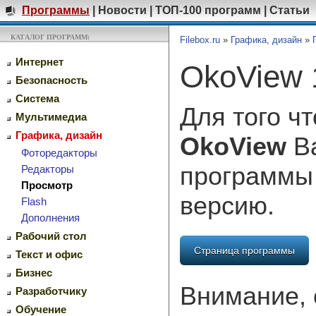
Программы
|
Новости
|
ТОП-100 программ
|
Статьи
КАТАЛОГ ПРОГРАММ:
Filebox.ru
»
Графика, дизайн
»
Интернет
OkoView 
Безопасность
Система
Для того ч
Мультимедиа
Графика, дизайн
OkoView
Ва
Фоторедакторы
программы
Редакторы
Просмотр
версию.
Flash
Дополнения
Рабочий стол
Страница программы
Текст и офис
Бизнес
Внимание, 
Разработчику
Обучение