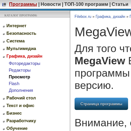
Программы
|
Новости
|
ТОП-100 программ
|
Статьи
КАТАЛОГ ПРОГРАММ:
Filebox.ru
»
Графика, дизайн
»
Интернет
MegaView
Безопасность
Система
Для того ч
Мультимедиа
Графика, дизайн
MegaView
В
Фоторедакторы
программы
Редакторы
Просмотр
версию.
Flash
Дополнения
Рабочий стол
Страница программы
Текст и офис
Бизнес
Внимание, 
Разработчику
Обучение