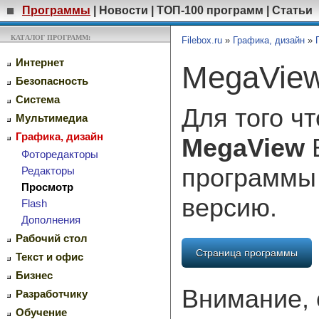
Программы
|
Новости
|
ТОП-100 программ
|
Статьи
КАТАЛОГ ПРОГРАММ:
Filebox.ru
»
Графика, дизайн
»
Интернет
MegaView
Безопасность
Система
Для того ч
Мультимедиа
Графика, дизайн
MegaView
В
Фоторедакторы
программы
Редакторы
Просмотр
версию.
Flash
Дополнения
Рабочий стол
Страница программы
Текст и офис
Бизнес
Внимание, 
Разработчику
Обучение