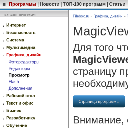
Программы
|
Новости
|
ТОП-100 программ
|
Статьи
КАТАЛОГ ПРОГРАММ:
Filebox.ru
»
Графика, дизайн
»
Интернет
MagicView
Безопасность
Система
Для того ч
Мультимедиа
Графика, дизайн
MagicView
Фоторедакторы
страницу п
Редакторы
Просмотр
необходим
Flash
Дополнения
Рабочий стол
Страница программы
Текст и офис
Бизнес
Внимание, 
Разработчику
Обучение