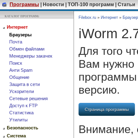
Программы
|
Новости
|
ТОП-100 программ
|
Статьи
КАТАЛОГ ПРОГРАММ:
Filebox.ru
»
Интернет
»
Браузе
Интернет
iWorm 2.
Браузеры
Почта
Для того ч
Обмен файлами
Менеджеры закачек
Вам нужно 
Поиск
Анти Spam
программы
Общение
Защита в сети
версию.
Ускорители
Сетевые решения
Доступ к FTP
Страница программы
Cтатистика
Утилиты
Внимание, 
Безопасность
Система