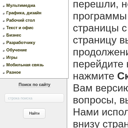
перешли, н
Мультимедиа
программ
Графика, дизайн
Рабочий стол
страницы с
Текст и офис
Бизнес
страницу в
Разработчику
продолжени
Обучение
Игры
перейдите
Мобильная связь
Разное
нажмите
С
Вам версию
Поиск по сайту
вопросы, в
Нами испол
внизу стра