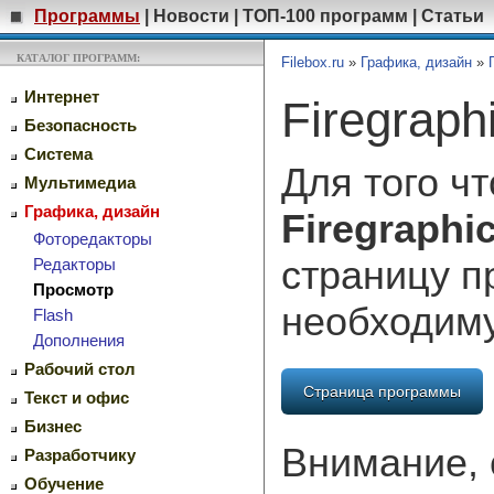
Программы
|
Новости
|
ТОП-100 программ
|
Статьи
КАТАЛОГ ПРОГРАММ:
Filebox.ru
»
Графика, дизайн
»
Интернет
Firegraph
Безопасность
Система
Для того ч
Мультимедиа
Графика, дизайн
Firegraphi
Фоторедакторы
страницу п
Редакторы
Просмотр
необходим
Flash
Дополнения
Рабочий стол
Страница программы
Текст и офис
Бизнес
Внимание, 
Разработчику
Обучение