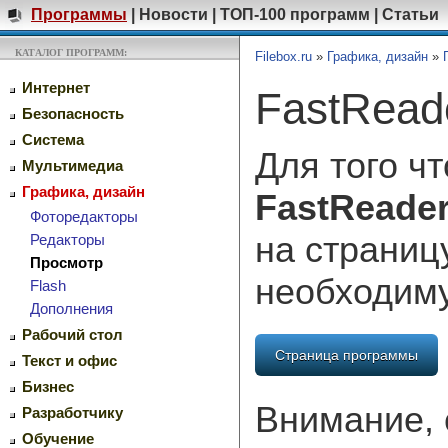
Программы
|
Новости
|
ТОП-100 программ
|
Статьи
КАТАЛОГ ПРОГРАММ:
Filebox.ru
»
Графика, дизайн
»
Интернет
FastRead
Безопасность
Система
Для того ч
Мультимедиа
Графика, дизайн
FastReade
Фоторедакторы
на страниц
Редакторы
Просмотр
необходим
Flash
Дополнения
Рабочий стол
Страница программы
Текст и офис
Бизнес
Внимание, 
Разработчику
Обучение