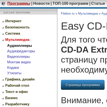
Программы
|
Новости
|
ТОП-100 программ
|
Статьи
КАТАЛОГ ПРОГРАММ:
Filebox.ru
»
Мультимедиа
»
Ауд
Интернет
Easy CD-D
Безопасность
Система
Для того ч
Мультимедиа
Аудиоплееры
CD-DA Extr
Аудиоредакторы
Видеоплееры
страницу п
Монтаж видео
необходим
Кодаки
Утилиты
Графика, дизайн
Страница программы
Рабочий стол
Текст и офис
Внимание, 
Бизнес
Разработчику