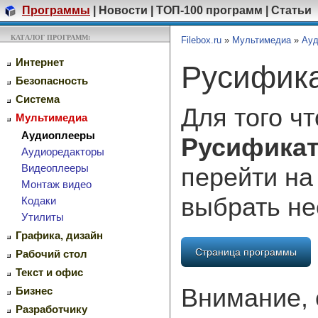
Программы
|
Новости
|
ТОП-100 программ
|
Статьи
КАТАЛОГ ПРОГРАММ:
Filebox.ru
»
Мультимедиа
»
Ауд
Интернет
Русифика
Безопасность
Система
Для того ч
Мультимедиа
Аудиоплееры
Русификат
Аудиоредакторы
Видеоплееры
перейти на
Монтаж видео
выбрать н
Кодаки
Утилиты
Графика, дизайн
Страница программы
Рабочий стол
Текст и офис
Внимание, 
Бизнес
Разработчику