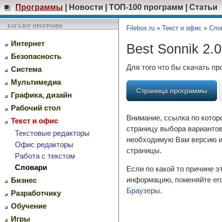
Программы
|
Новости
|
ТОП-100 программ
|
Статьи
КАТАЛОГ ПРОГРАММ:
Filebox.ru
»
Текст и офис
»
Сло
Интернет
Best Sonnik 2.0
Безопасность
Для того что бы скачать п
Система
Мультимедиа
Страница программы
Графика, дизайн
Рабочий стол
Внимание, ссылка по котор
Текст и офис
страницу выбора вариантов
Текстовые редакторы
необходимую Вам версию и 
Офис редакторы
страницы.
Работа с текстом
Словари
Если по какой то причине 
информацию, поменяйте его
Бизнес
Браузеры
.
Разработчику
Обучение
Игры