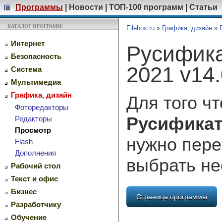
Программы
|
Новости
|
ТОП-100 программ
|
Статьи
КАТАЛОГ ПРОГРАММ:
Filebox.ru
»
Графика, дизайн
»
Интернет
Русифика
Безопасность
2021 v14.
Система
Мультимедиа
Графика, дизайн
Для того ч
Фоторедакторы
Русификат
Редакторы
Просмотр
нужно пере
Flash
Дополнения
выбрать н
Рабочий стол
Текст и офис
Бизнес
Страница программы
Разработчику
Обучение