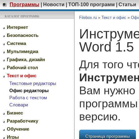
Программы
|
Новости
|
ТОП-100 программ
|
Статьи
КАТАЛОГ ПРОГРАММ:
Filebox.ru
»
Текст и офис
»
Офи
Интернет
Инструме
Безопасность
Word 1.5
Система
Мультимедиа
Графика, дизайн
Для того ч
Рабочий стол
Инструмен
Текст и офис
Текстовые редакторы
Вам нужно 
Офис редакторы
Работа с текстом
программы
Словари
версию.
Бизнес
Разработчику
Обучение
Страница программы
Игры