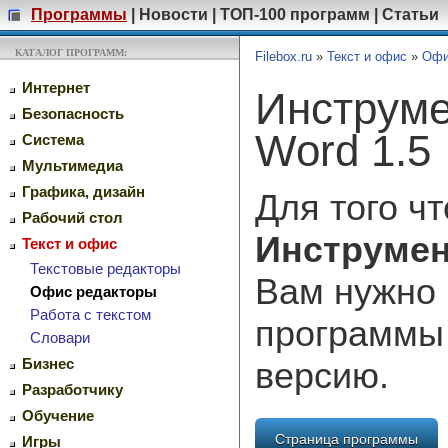
Программы
|
Новости
|
ТОП-100 программ
|
Статьи
КАТАЛОГ ПРОГРАММ:
Filebox.ru
»
Текст и офис
»
Офи
Интернет
Инструме
Безопасность
Word 1.5
Система
Мультимедиа
Графика, дизайн
Для того ч
Рабочий стол
Инструмен
Текст и офис
Текстовые редакторы
Вам нужно 
Офис редакторы
Работа с текстом
программы
Словари
версию.
Бизнес
Разработчику
Обучение
Страница программы
Игры