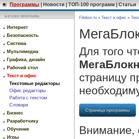
Программы
|
Новости
|
ТОП-100 программ
|
Статьи
КАТАЛОГ ПРОГРАММ:
Filebox.ru
»
Текст и офис
»
Тек
Интернет
МегаБлок
Безопасность
Система
Для того ч
Мультимедиа
Графика, дизайн
МегаБлокн
Рабочий стол
страницу п
Текст и офис
Текстовые редакторы
необходим
Офис редакторы
Работа с текстом
Словари
Страница программы
Бизнес
Разработчику
Внимание, 
Обучение
Игры