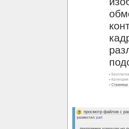
изо
обм
кон
кад
раз
под
» Бесплатна
» Категори
»
Страница
просмотр файлов с ра
разместил:
part
программа хорошая но п