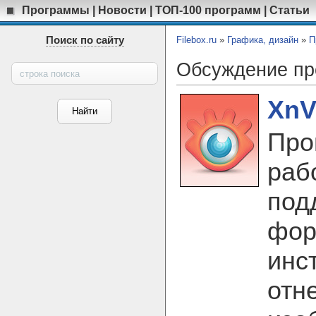
Программы
|
Новости
|
ТОП-100 программ
|
Статьи
Поиск по сайту
Filebox.ru
»
Графика, дизайн
»
П
Обсуждение п
XnV
Про
раб
под
фор
инс
отн