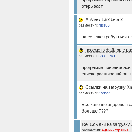
открывает.
XnView 1.82 beta 2
разместил:
Niss80
на ссылке требукться ло
просмотр файлов с ра
разместил:
Вован №1
программа понравилась, 
списке расширений он, т
Ссылки на загрузку X
разместил:
Karlson
Все конечно здорово, то
больше 7???
Re: Ссылки на загрузку
разместил:
Администрация