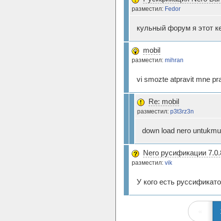
разместил:
Fedor
кульный форум я этот ке
mobil
разместил:
mihran
vi smozte atpravit mne p
Re: mobil
разместил:
p3t3rz3n
down load nero untukmu
Nero русификации 7.0.
разместил:
vik
У кого есть руссификато
«