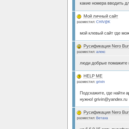
какие номера вводить дл
Мой личный сайт
разместил:
CHIV@K
мой клевый сайт где мож
Русификация Nero Burn
разместил:
алекс
люди добрые помажите на
HELP ME
разместил:
grivin
Подскажите, где найти а
нужно! grivin@yandex.ru
Русификация Nero Burn
разместил:
Ветаха