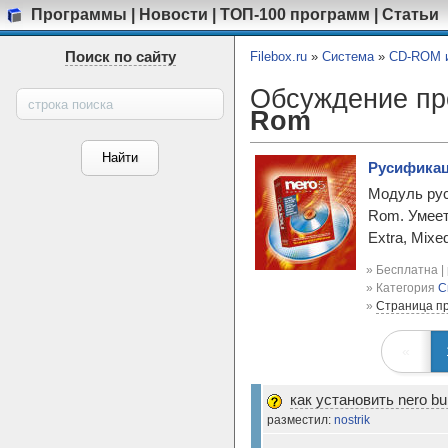
Программы
|
Новости
|
ТОП-100 программ
|
Статьи
Поиск по сайту
Filebox.ru
»
Система
»
CD-ROM и
Обсуждение п
Rom
Русификаци
Модуль рус
Rom. Умеет
Extra, Mixe
» Бесплатна |
» Категория
С
»
Страница п
«
как установить nero bu
разместил:
nostrik