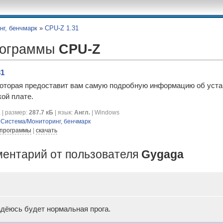
нг, бенчмарк
»
CPU-Z 1.31
рограммы
CPU-Z
31
оторая предоставит вам самую подробную информацию об устан
ой плате.
 | размер:
287.7 кБ
| язык:
Англ.
| Windows
я
Система/Мониторинг, бенчмарк
 программы
|
скачать
ментарий от пользователя
Gygaga
надёюсь будет нормальная прога.