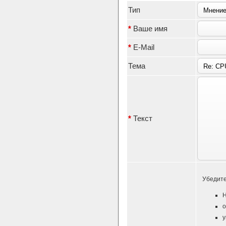
Тип
*
Ваше имя
*
E-Mail
Тема
*
Текст
Убедите
Н
о
у