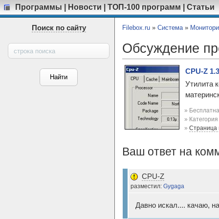
Программы
|
Новости
|
ТОП-100 программ
|
Статьи
Поиск по сайту
Filebox.ru
»
Система
»
Монитори
Обсуждение п
CPU-Z 1.
Утилита к
материнск
» Бесплатна
» Категори
»
Страница
Ваш ответ на ком
CPU-Z
разместил:
Gygaga
Давно искал.... качаю, 