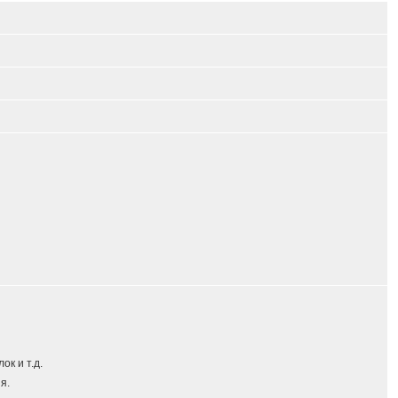
к и т.д.
я.