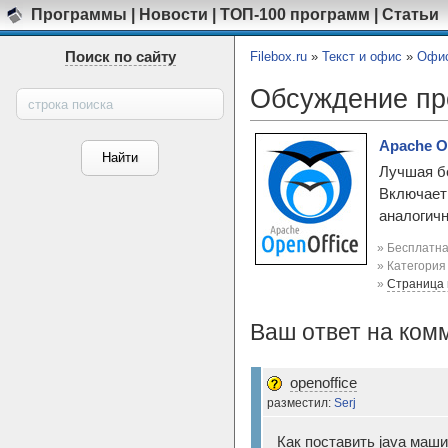
Программы
|
Новости
|
ТОП-100 программ
|
Статьи
Поиск по сайту
Filebox.ru
»
Текст и офис
»
Офис
Обсуждение п
Apache Op
Лучшая бе
Включает
аналогичн
» Бесплатна
» Категори
»
Страница
Ваш ответ на ком
openoffice
разместил:
Serj
Как поставить java маши