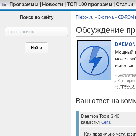
Программы
|
Новости
|
ТОП-100 программ
|
Статьи
Поиск по сайту
Filebox.ru
»
Система
»
CD-ROM и
Обсуждение п
DAEMON T
Мощный э
может раб
использов
» Бесплатна
» Категори
»
Страница
Ваш ответ на ком
Daemon Tools 3.46
разместил:
Gena
Как правильно установит