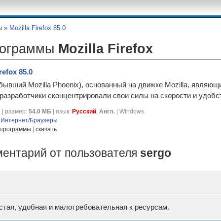
ы
»
Mozilla Firefox 85.0
рограммы
Mozilla Firefox
refox 85.0
бывший Mozilla Phoenix), основанный на движке Mozilla, являющ
разработчики сконцентрировали свои силы на скорости и удобс
 | размер:
54.0 МБ
| язык:
Русский
,
Англ.
| Windows
я
Интернет/Браузеры
 программы
|
скачать
ментарий от пользователя
sergo
стая, удобная и малотребовательная к ресурсам.