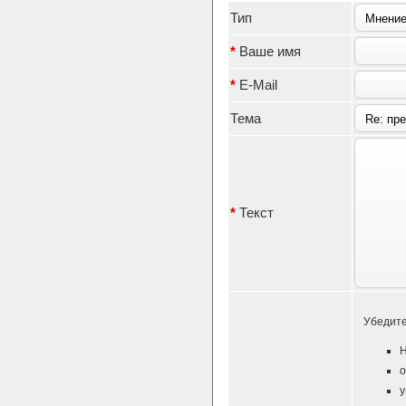
Тип
*
Ваше имя
*
E-Mail
Тема
*
Текст
Убедите
Н
о
у