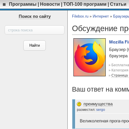
Программы
|
Новости
|
ТОП-100 программ
|
Статьи
Поиск по сайту
Filebox.ru
»
Интернет
»
Браузер
Обсуждение п
Mozilla Fi
Браузер (
браузера 
» Бесплатна
» Категори
»
Страница
Ваш ответ на ком
преимущества
разместил:
sergo
Великолепная прога-про