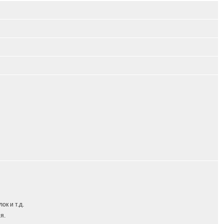
к и т.д.
я.