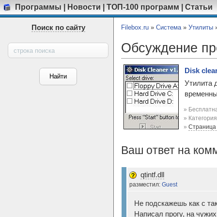
Программы
|
Новости
|
ТОП-100 программ
|
Статьи
Поиск по сайту
Filebox.ru
»
Система
»
Утилиты
Обсуждение п
Disk clea
Утилита 
временны
» Бесплатна
» Категори
»
Страница
Ваш ответ на ком
qtintf.dll
разместил:
Guest
Не подскажешь как с так
Написал прогу, на чужих