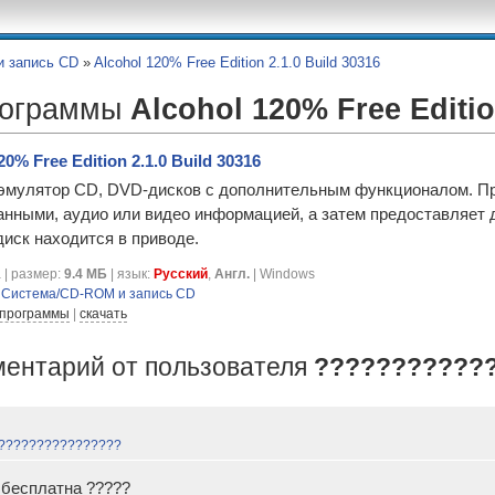
 запись CD
»
Alcohol 120% Free Edition 2.1.0 Build 30316
рограммы
Alcohol 120% Free Editi
20% Free Edition 2.1.0 Build 30316
эмулятор CD, DVD-дисков с дополнительным функционалом. Про
анными, аудио или видео информацией, а затем предоставляет 
иск находится в приводе.
 | размер:
9.4 МБ
| язык:
Русский
,
Англ.
| Windows
я
Система/CD-ROM и запись CD
 программы
|
скачать
ментарий от пользователя
???????????
????????????????
 бесплатна ?????