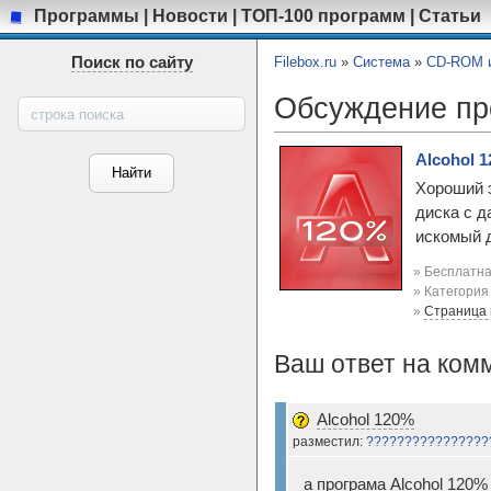
Программы
|
Новости
|
ТОП-100 программ
|
Статьи
Поиск по сайту
Filebox.ru
»
Система
»
CD-ROM и
Обсуждение п
Alcohol 1
Хороший 
диска с д
искомый д
» Бесплатна
» Категори
»
Страница
Ваш ответ на ком
Alcohol 120%
разместил:
????????????????
а програма Alcohol 120%