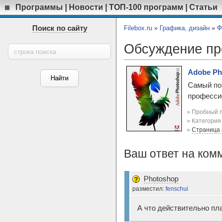
Программы
|
Новости
|
ТОП-100 программ
|
Статьи
Поиск по сайту
Filebox.ru
»
Графика, дизайн
»
Ф
Обсуждение п
Adobe Ph
Самый по
професси
» Пробный п
» Категори
»
Страница
Ваш ответ на ком
Photoshop
разместил:
fenschui
А что действительно пл