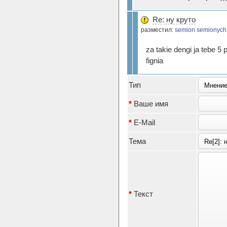
Re: ну круто
разместил:
semion semionych
za takie dengi ja tebe 5 
fignia
Тип
*
Ваше имя
*
E-Mail
Тема
*
Текст