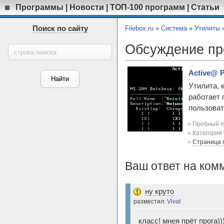
Программы
|
Новости
|
ТОП-100 программ
|
Статьи
Поиск по сайту
Filebox.ru
»
Система
»
Утилиты
Обсуждение п
Active@ P
Утилита, 
работает 
пользоват
» Пробный п
» Категория
»
Страница 
Ваш ответ на ком
ну круто
разместил:
Vivat
класс! мнея прёт прога))