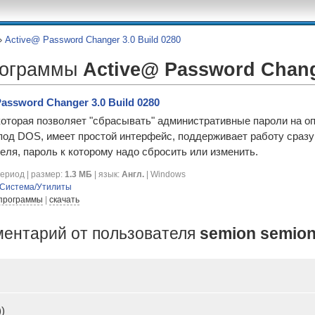
»
Active@ Password Changer 3.0 Build 0280
рограммы
Active@ Password Chan
assword Changer 3.0 Build 0280
которая позволяет "сбрасывать" административные пароли на 
под DOS, имеет простой интерфейс, поддерживает работу сразу
еля, пароль к которому надо сбросить или изменить.
ериод | размер:
1.3 МБ
| язык:
Англ.
| Windows
Система/Утилиты
программы
|
скачать
ментарий от пользователя
semion semio
))