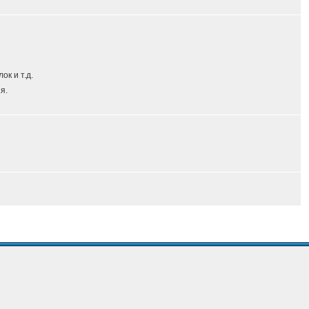
к и т.д.
я.