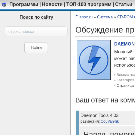
Программы
|
Новости
|
ТОП-100 программ
|
Статьи
Поиск по сайту
Filebox.ru
»
Система
»
CD-ROM и
Обсуждение п
DAEMON T
Мощный э
может раб
использов
» Бесплатна
» Категори
»
Страница
Ваш ответ на ком
Daemon Tools 4.03
разместил:
OduVan4ik
Народ, помоги