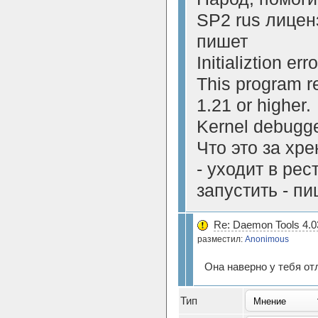
SP2 rus лиценз
пишет
Initializtion erro
This program r
1.21 or higher.
Kernel debugge
Что это за хр
- уходит в рес
запустить - п
Re: Daemon Tools 4.0
разместил:
Anonimous
Она наверно у тебя от
Тип