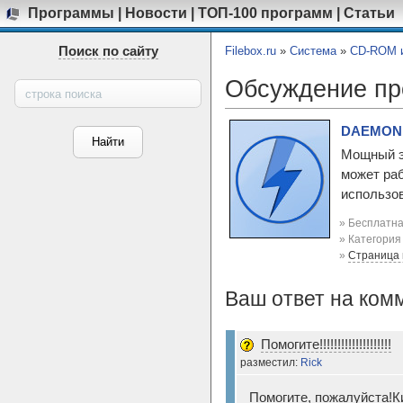
Программы
|
Новости
|
ТОП-100 программ
|
Статьи
Поиск по сайту
Filebox.ru
»
Система
»
CD-ROM и
Обсуждение п
DAEMON T
Мощный э
может раб
использов
» Бесплатна
» Категори
»
Страница
Ваш ответ на ком
Помогите!!!!!!!!!!!!!!!!!!!!
разместил:
Rick
Помогите, пожалуйста!