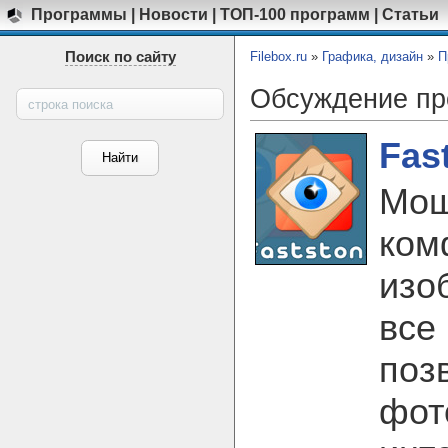
Программы
|
Новости
|
ТОП-100 программ
|
Статьи
Поиск по сайту
Filebox.ru
»
Графика, дизайн
»
П
Обсуждение п
Fas
Мощ
ком
изо
все
поз
фот