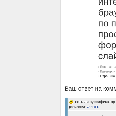
инт
бра
по 
про
фор
сла
» Бесплатна
» Категори
»
Страница
Ваш ответ на ком
есть ли руссификатор 
разместил:
VANDER