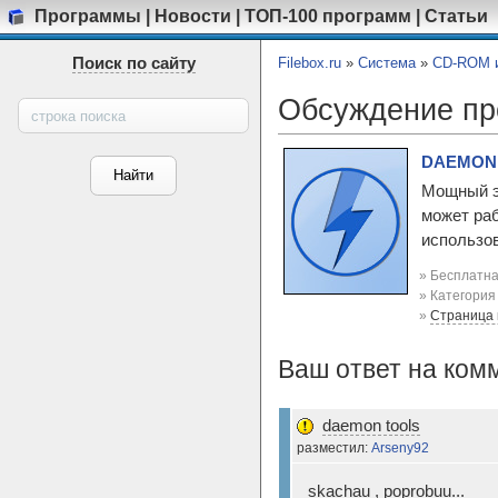
Программы
|
Новости
|
ТОП-100 программ
|
Статьи
Поиск по сайту
Filebox.ru
»
Система
»
CD-ROM и
Обсуждение п
DAEMON T
Мощный э
может раб
использов
» Бесплатна
» Категори
»
Страница
Ваш ответ на ком
daemon tools
разместил:
Arseny92
skachau , poprobuu...