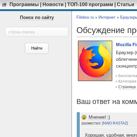
Программы
|
Новости
|
ТОП-100 программ
|
Статьи
Поиск по сайту
Filebox.ru
»
Интернет
»
Браузер
Обсуждение п
Mozilla Fi
Браузер (
облегченн
сконцентр
» Бесплатна
» Категори
»
Страница
Ваш ответ на ком
Мнение! :)
разместил:
[NWO RASTAZ]
Хорошая, удобная, много