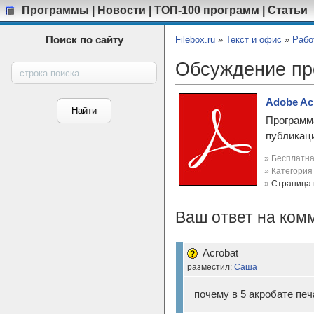
Программы
|
Новости
|
ТОП-100 программ
|
Статьи
Поиск по сайту
Filebox.ru
»
Текст и офис
»
Рабо
Обсуждение п
Adobe Ac
Программ
публикац
» Бесплатна
» Категори
»
Страница
Ваш ответ на ком
Acrobat
разместил:
Саша
почему в 5 акробате пе