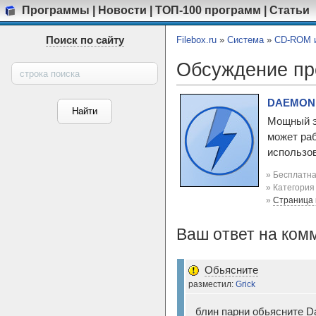
Программы
|
Новости
|
ТОП-100 программ
|
Статьи
Поиск по сайту
Filebox.ru
»
Система
»
CD-ROM и
Обсуждение п
DAEMON T
Мощный э
может раб
использов
» Бесплатна
» Категори
»
Страница
Ваш ответ на ком
Обьясните
разместил:
Grick
блин парни обьясните Dae