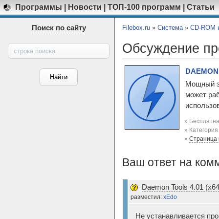
Программы
|
Новости
|
ТОП-100 программ
|
Статьи
Поиск по сайту
Filebox.ru
»
Система
»
CD-ROM и
Обсуждение п
DAEMON T
Мощный э
может раб
использов
» Бесплатна
» Категори
»
Страница
Ваш ответ на ком
Daemon Tools 4.01 (x64
разместил:
xEdo
Не устанавливается прог