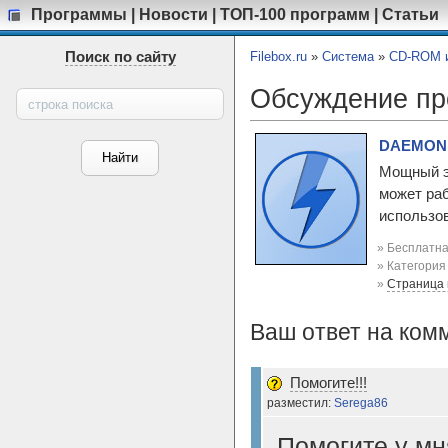
Программы
|
Новости
|
ТОП-100 программ
|
Статьи
Поиск по сайту
Filebox.ru
»
Система
»
CD-ROM и
Обсуждение п
DAEMON T
Мощный э
может раб
использов
» Бесплатна
» Категори
»
Страница
Ваш ответ на ком
Помогите!!!
разместил:
Serega86
Помогите у мн